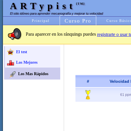
ARTypist
[TM]
El sitio idóneo para aprender mecanografía y mejorar tu velocidad
Curso Pro
Principal
Curso Básic
Para aparecer en los ránquings puedes
registrarte o usar 
El test
Los Mejores
Los Mas Rápidos
#
Velocidad
61 pp