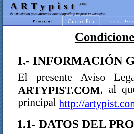
ARTypist
[TM]
El sitio idóneo para aprender mecanografía y mejorar tu velocidad
Curso Pro
Principal
Curso Bási
Condicione
1.- INFORMACIÓN
El presente Aviso Leg
, al qu
ARTYPIST.COM
principal
http://artypist.c
1.1- DATOS DEL PR