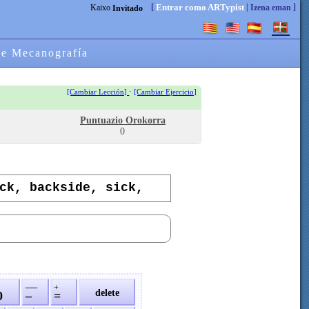
[
|
]
Entrar como ARTypist
Kaixo
Izena eman
Invitado
de Mecanografía
·
[Cambiar Lección]
[Cambiar Ejercicio]
Puntuazio Orokorra
0
ck, backside, sick,
—
+
delete
0
–
=