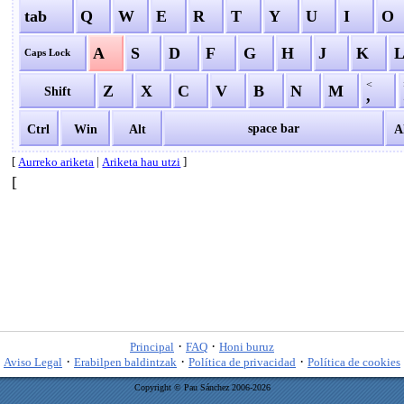
tab
Q
W
E
R
T
Y
U
I
O
A
S
D
F
G
H
J
K
Caps Lock
<
Z
X
C
V
B
N
M
Shift
,
space bar
Ctrl
Win
Alt
A
[
|
]
Aurreko ariketa
Ariketa hau utzi
[
·
·
Principal
FAQ
Honi buruz
·
·
·
Aviso Legal
Erabilpen baldintzak
Política de privacidad
Política de cookies
Copyright © Pau Sánchez 2006-2026