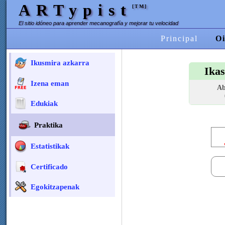
ARTypist
[TM]
El sitio idóneo para aprender mecanografía y mejorar tu velocidad
Principal
Oi
Ikusmira azkarra
Ikas
Izena eman
Ab
Edukiak
Praktika
Estatistikak
Certificado
Egokitzapenak