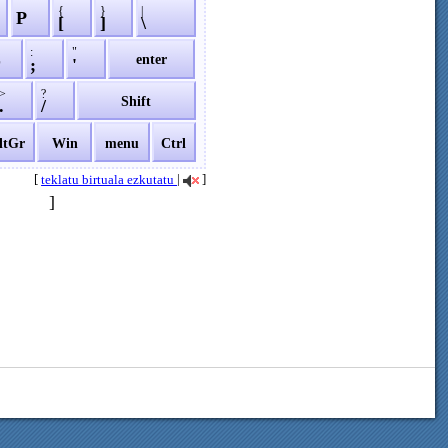
{
}
|
P
[
]
\
:
"
L
enter
;
'
>
?
Shift
.
/
ltGr
Win
menu
Ctrl
[
|
]
teklatu birtuala ezkutatu
]