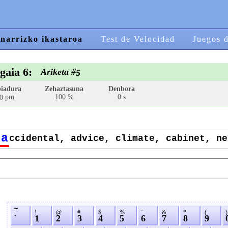
narrizko ikastaroa
Test de Velocidad
Juegos 
gaia 6:
Ariketa #
5
iadura
Zehaztasuna
Denbora
pm
100 %
0 s
0
a
ccidental, advice, climate, cabinet, ne
˜
!
@
#
$
%
ˆ
&
*
(
)
`
1
2
3
4
5
6
7
8
9