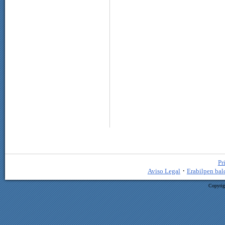
Pr
·
Aviso Legal
Erabilpen bal
Copyrig