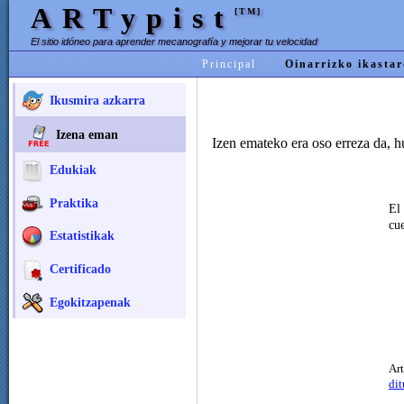
ARTypist
[TM]
El sitio idóneo para aprender mecanografía y mejorar tu velocidad
Principal
Oinarrizko ikasta
Ikusmira azkarra
Izena eman
Izen emateko era oso erreza da, h
Edukiak
Praktika
El
cue
Estatistikak
Certificado
Egokitzapenak
Ar
dit