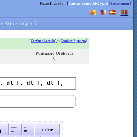
[
|
]
Entrar como ARTypist
Kaixo
Izena eman
Invitado
de Mecanografía
·
[Cambiar Lección]
[Cambiar Ejercicio]
Puntuazio Orokorra
0
; dl f; dl f; dl f;
—
+
delete
0
–
=