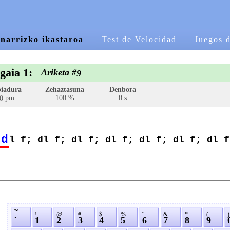
narrizko ikastaroa
Test de Velocidad
Juegos 
gaia 1:
Ariketa #
9
iadura
Zehaztasuna
Denbora
pm
100 %
0 s
0
d
l f; dl f; dl f; dl f; dl f; dl f; dl f
˜
!
@
#
$
%
ˆ
&
*
(
)
`
1
2
3
4
5
6
7
8
9