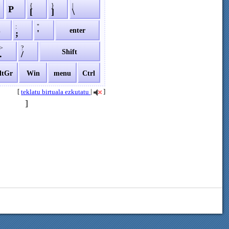
{
}
|
P
[
]
\
:
"
L
enter
;
'
>
?
Shift
.
/
ltGr
Win
menu
Ctrl
[
|
]
teklatu birtuala ezkutatu
]