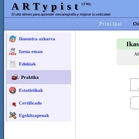
ARTypist
[TM]
El sitio idóneo para aprender mecanografía y mejorar tu velocidad
Principal
Oi
Ikusmira azkarra
Ikas
Izena eman
Ab
Edukiak
Praktika
Estatistikak
Certificado
Egokitzapenak