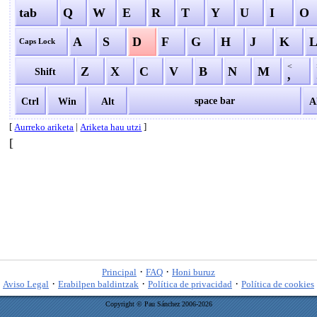
tab
Q
W
E
R
T
Y
U
I
O
A
S
D
F
G
H
J
K
Caps Lock
<
Z
X
C
V
B
N
M
Shift
,
space bar
Ctrl
Win
Alt
A
[
|
]
Aurreko ariketa
Ariketa hau utzi
[
·
·
Principal
FAQ
Honi buruz
·
·
·
Aviso Legal
Erabilpen baldintzak
Política de privacidad
Política de cookies
Copyright © Pau Sánchez 2006-2026