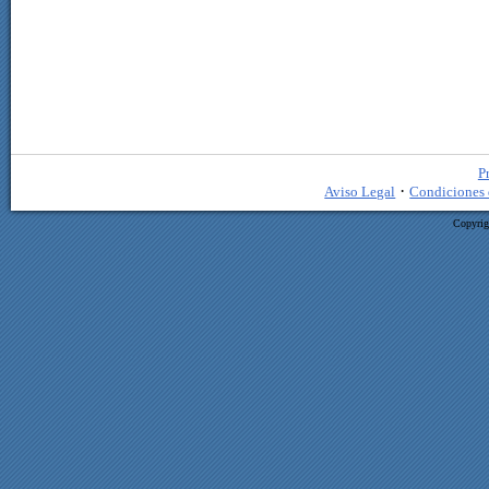
P
·
Aviso Legal
Condiciones 
Copyrig