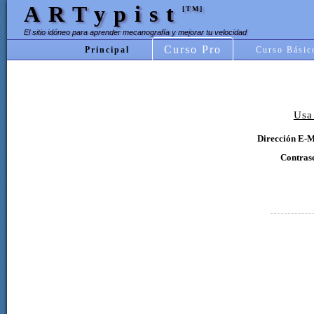
ARTypist
[TM]
El sitio idóneo para aprender mecanografía y mejorar tu velocidad
Curso Pro
Principal
Curso Básic
Usa
Dirección E-M
Contras