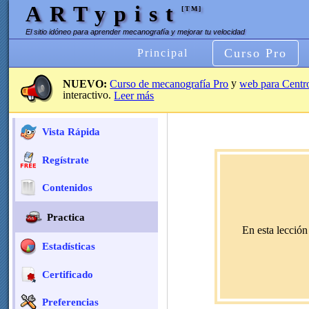
ARTypist
[TM]
El sitio idóneo para aprender mecanografía y mejorar tu velocidad
Curso Pro
Principal
y
NUEVO:
Curso de mecanografía Pro
web para Centr
interactivo.
Leer más
Vista Rápida
Regístrate
Contenidos
Practica
En esta lección
Estadísticas
Certificado
Preferencias