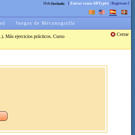
[
|
]
Entrar como ARTypist
Hola
Regístrate
Invitado
ad
Juegos de Mecanografía
Cerrar
.). Más ejercicios prácticos. Curso