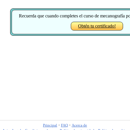
Recuerda que cuando completes el curso de mecanografía pod
Obtén tu certificado!
·
·
Principal
FAQ
Acerca de