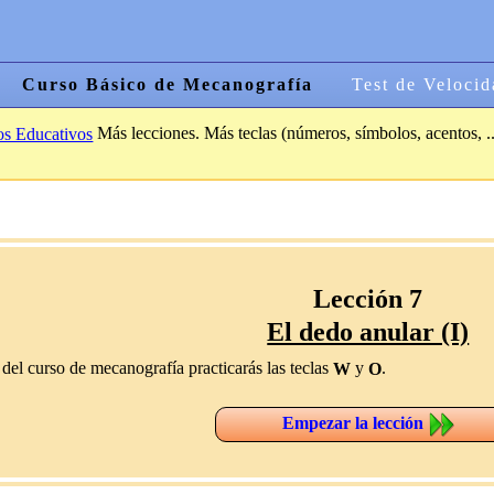
Curso Básico de Mecanografía
Test de Velocid
Más lecciones. Más teclas (números, símbolos, acentos, ..
os Educativos
Lección 7
El dedo anular (I)
 del curso de mecanografía practicarás las teclas
y
.
W
O
Empezar la lección