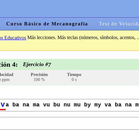
Curso Básico de Mecanografía
Test de Velocid
Más lecciones. Más teclas (números, símbolos, acentos, ..
os Educativos
ción 4:
Ejercicio #
7
locidad
Precisión
Tiempo
ppm
100 %
0 s
0
v
a ba na ma vu bu nu mu by my va ba na m