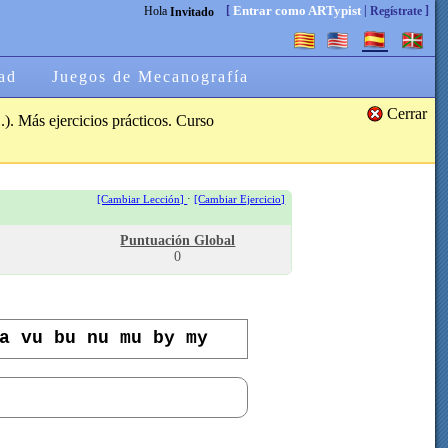
[
|
]
Entrar como ARTypist
Hola
Regístrate
Invitado
ad
Juegos de Mecanografía
Cerrar
.). Más ejercicios prácticos. Curso
·
[Cambiar Lección]
[Cambiar Ejercicio]
Puntuación Global
0
a vu bu nu mu by my