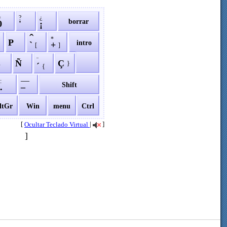
=
?
¿
borrar
0
'
¡
ˆ
*
P
intro
`
+
[
]
¨
L
Ñ
Ç
}
´
{
—
:
Shift
.
–
ltGr
Win
menu
Ctrl
[
|
]
Ocultar Teclado Virtual
]