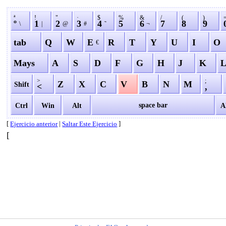
ª
!
"
·
$
%
&
/
(
)
º
1
2
3
4
5
6
7
8
9
\
|
@
#
˜
¬
tab
Q
W
E
R
T
Y
U
I
O
€
Mays
A
S
D
F
G
H
J
K
>
;
Z
X
C
V
B
N
M
Shift
<
,
space bar
Ctrl
Win
Alt
A
[
|
]
Ejercicio anterior
Saltar Este Ejercicio
[