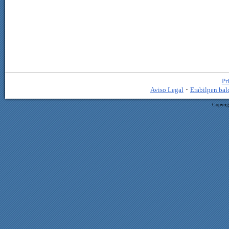
Pr
·
Aviso Legal
Erabilpen bal
Copyrig