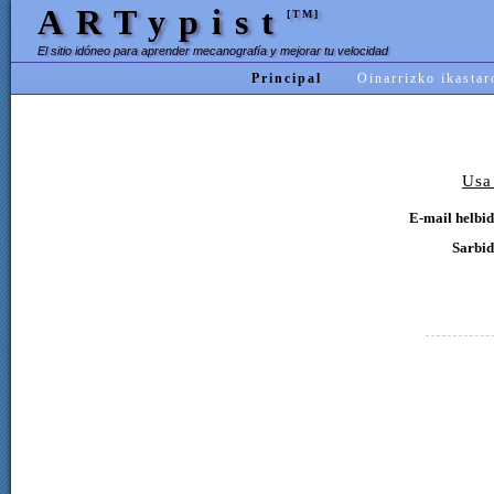
ARTypist
[TM]
El sitio idóneo para aprender mecanografía y mejorar tu velocidad
Principal
Oinarrizko ikastar
Usa
E-mail helbid
Sarbid