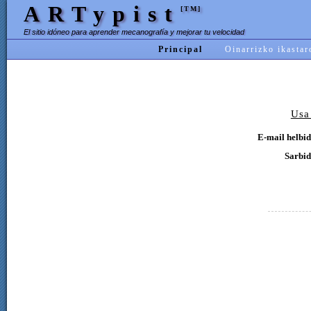
ARTypist
[TM]
El sitio idóneo para aprender mecanografía y mejorar tu velocidad
Principal
Oinarrizko ikastar
Usa
E-mail helbid
Sarbid