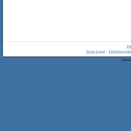
Pr
·
Aviso Legal
Erabilpen bal
Copyrig