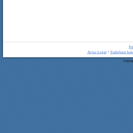
Pr
·
Aviso Legal
Erabilpen bal
Copyrig