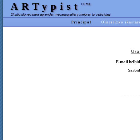
ARTypist
[TM]
El sitio idóneo para aprender mecanografía y mejorar tu velocidad
Principal
Oinarrizko ikastar
Usa
E-mail helbid
Sarbid