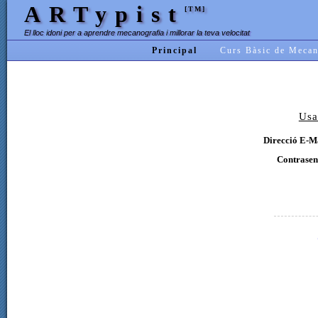
ARTypist
[TM]
El lloc idoni per a aprendre mecanografia i millorar la teva velocitat
Principal
Curs Bàsic de Mecan
Usa
Direcció E-Ma
Contrasen