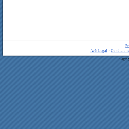
Pr
·
Avís Legal
Condicions
Copyrig