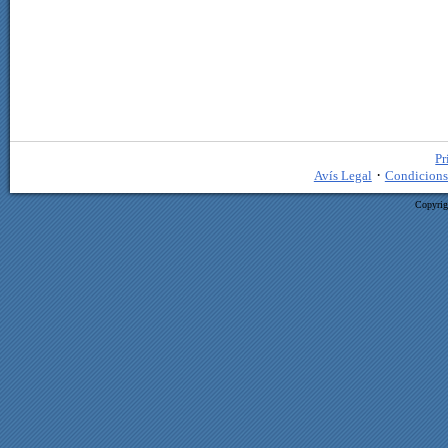
Pr
·
Avís Legal
Condicions
Copyrig