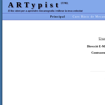
ARTypist
[TM]
El lloc idoni per a aprendre mecanografia i millorar la teva velocitat
Principal
Curs Bàsic de Mecan
Usa
Direcció E-Ma
Contrasen