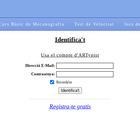
Curs Bàsic de Mecanografia
Test de Velocitat
Jocs d
Identifica't
Usa el compte d'ARTypist
Direcció E-Mail:
Contrasenya:
Recorda'm
Registra-te gratis