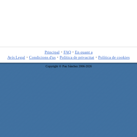
·
·
Principal
FAQ
En quant a
·
·
·
Avís Legal
Condicions d'us
Política de privacitat
Política de cookies
Copyright © Pau Sánchez 2006-2026