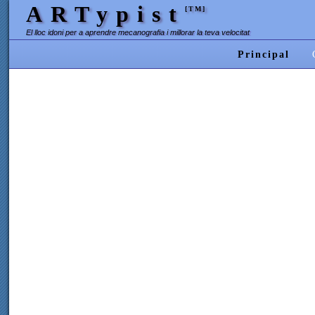
ARTypist
[TM]
El lloc idoni per a aprendre mecanografia i millorar la teva velocitat
Principal