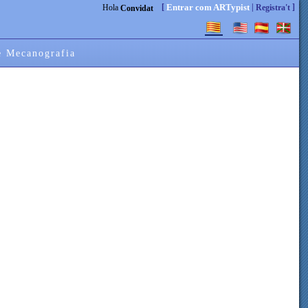
[
|
]
Entrar com ARTypist
Hola
Registra't
Convidat
e Mecanografia