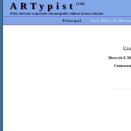
ARTypist
[TM]
El lloc idoni per a aprendre mecanografia i millorar la teva velocitat
Principal
Curs Bàsic de Mecan
Usa
Direcció E-Ma
Contrasen