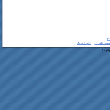
Pr
·
Avís Legal
Condicions
Copyrig