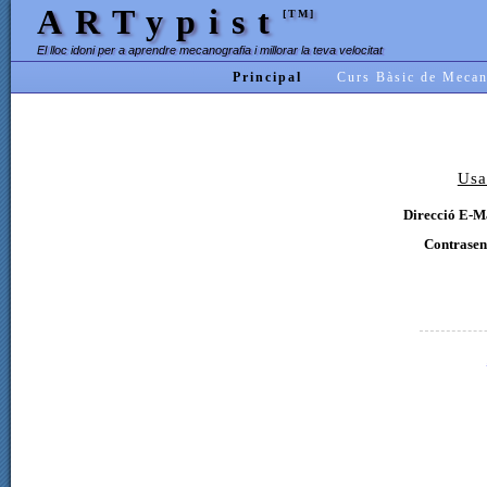
ARTypist
[TM]
El lloc idoni per a aprendre mecanografia i millorar la teva velocitat
Principal
Curs Bàsic de Mecan
Usa
Direcció E-Ma
Contrasen