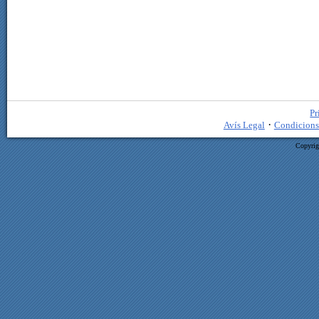
Pr
·
Avís Legal
Condicions
Copyrig