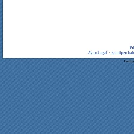
Pr
·
Aviso Legal
Erabilpen bal
Copyrig