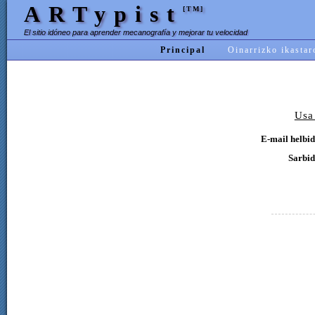
ARTypist
[TM]
El sitio idóneo para aprender mecanografía y mejorar tu velocidad
Principal
Oinarrizko ikastar
Usa
E-mail helbid
Sarbid