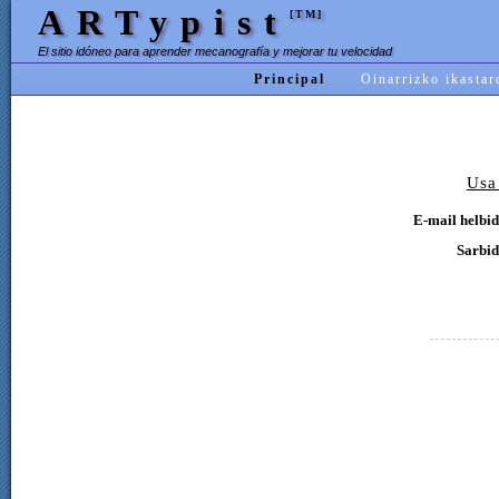
ARTypist
[TM]
El sitio idóneo para aprender mecanografía y mejorar tu velocidad
Principal
Oinarrizko ikastar
Usa
E-mail helbid
Sarbid