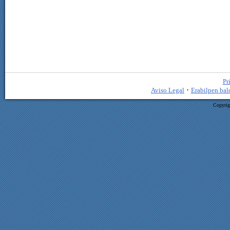
Pr
·
Aviso Legal
Erabilpen bal
Copyrig