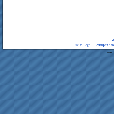
Pr
·
Aviso Legal
Erabilpen bal
Copyrig