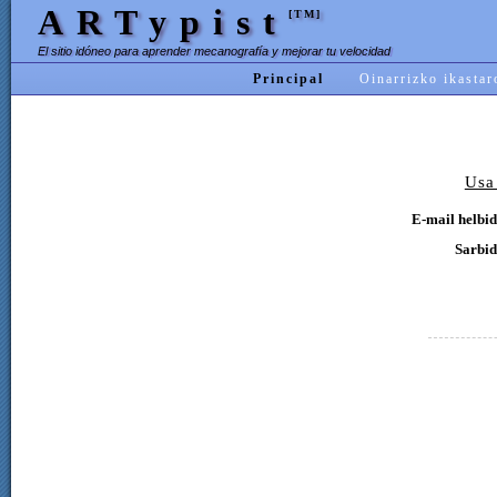
ARTypist
[TM]
El sitio idóneo para aprender mecanografía y mejorar tu velocidad
Principal
Oinarrizko ikastar
Usa
E-mail helbid
Sarbid