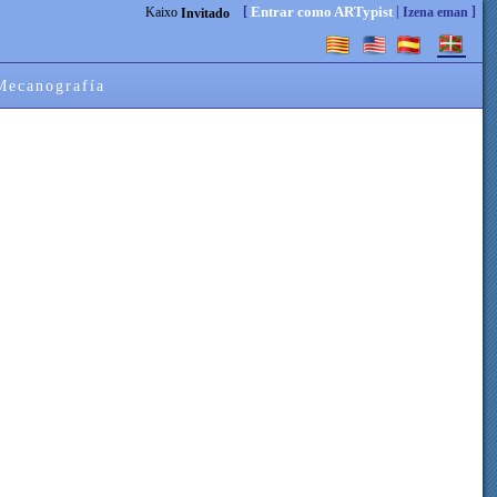
[
|
]
Entrar como ARTypist
Kaixo
Izena eman
Invitado
Mecanografía