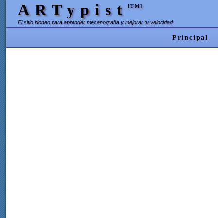
ARTypist
[TM]
El sitio idóneo para aprender mecanografía y mejorar tu velocidad
Principal