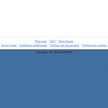
·
·
Principal
FAQ
Honi buruz
·
·
·
Aviso Legal
Erabilpen baldintzak
Política de privacidad
Política de cookies
Copyright © Pau Sánchez 2006-2026