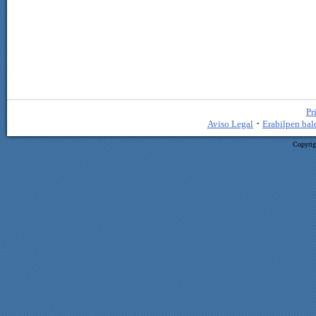
Pr
·
Aviso Legal
Erabilpen bal
Copyrig