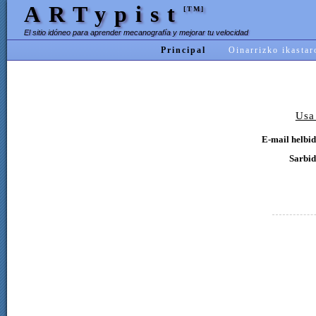
ARTypist
[TM]
El sitio idóneo para aprender mecanografía y mejorar tu velocidad
Principal
Oinarrizko ikastar
Usa
E-mail helbid
Sarbid