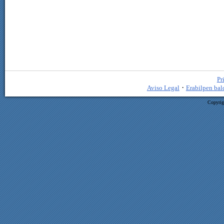
Pr
·
Aviso Legal
Erabilpen bal
Copyrig