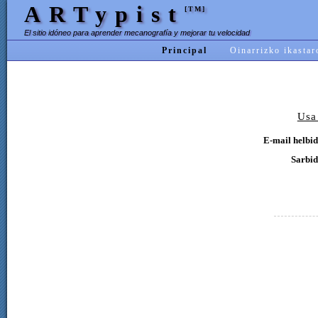
ARTypist
[TM]
El sitio idóneo para aprender mecanografía y mejorar tu velocidad
Principal
Oinarrizko ikastar
Usa
E-mail helbid
Sarbid