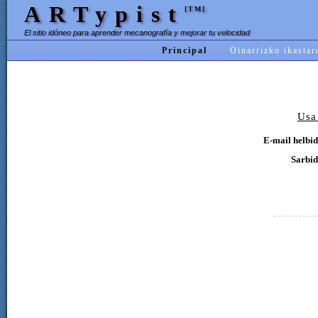
ARTypist
[TM]
El sitio idóneo para aprender mecanografía y mejorar tu velocidad
Principal
Oinarrizko ikastar
Usa
E-mail helbid
Sarbid