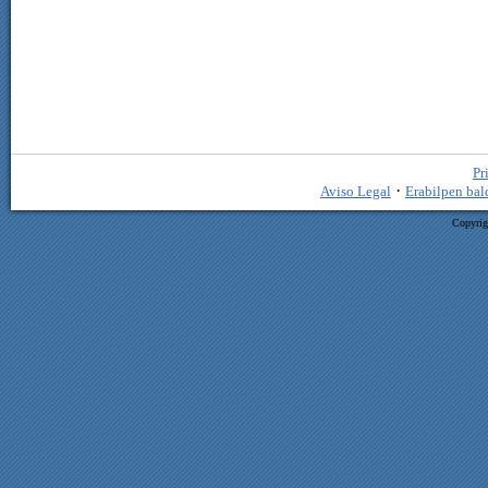
Pr
·
Aviso Legal
Erabilpen bal
Copyrig