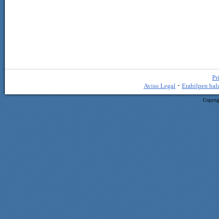
Pr
·
Aviso Legal
Erabilpen bal
Copyrig