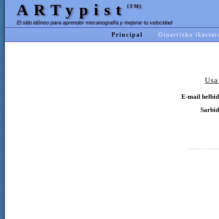
ARTypist
[TM]
El sitio idóneo para aprender mecanografía y mejorar tu velocidad
Principal
Oinarrizko ikastar
Usa
E-mail helbid
Sarbid