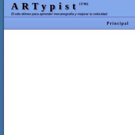
ARTypist
[TM]
El sitio idóneo para aprender mecanografía y mejorar tu velocidad
Principal