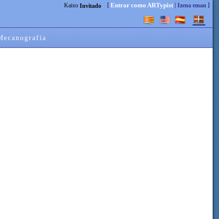
[
|
]
Entrar como ARTypist
Kaixo
Izena eman
Invitado
Mecanografía