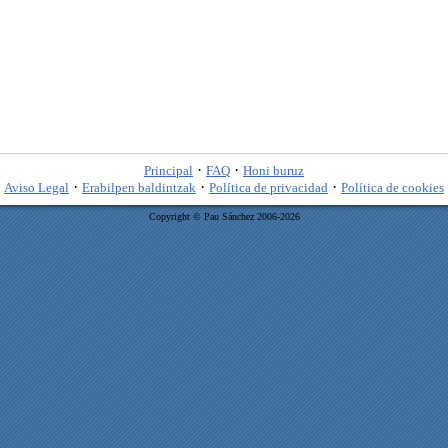
·
·
Principal
FAQ
Honi buruz
·
·
·
Aviso Legal
Erabilpen baldintzak
Política de privacidad
Política de cookies
Copyright © Pau Sánchez 2006-2026