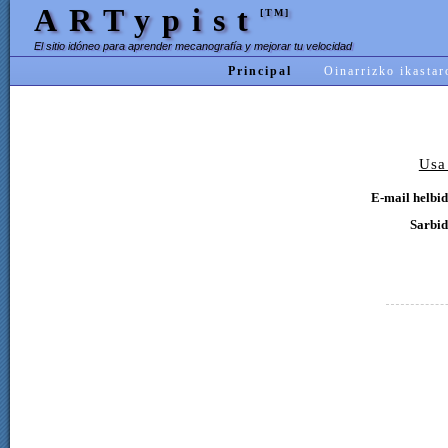
ARTypist
[TM]
El sitio idóneo para aprender mecanografía y mejorar tu velocidad
Principal
Oinarrizko ikastar
Usa
E-mail helbid
Sarbid