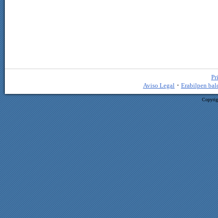
Pr
·
Aviso Legal
Erabilpen bal
Copyrig