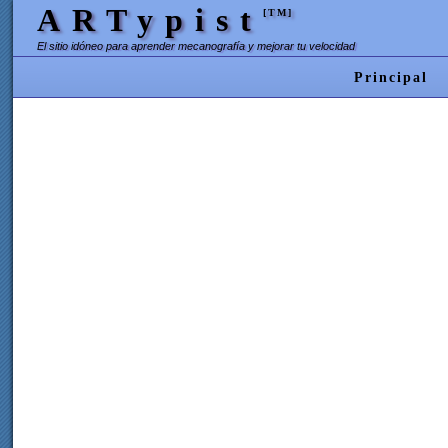
ARTypist
[TM]
El sitio idóneo para aprender mecanografía y mejorar tu velocidad
Principal