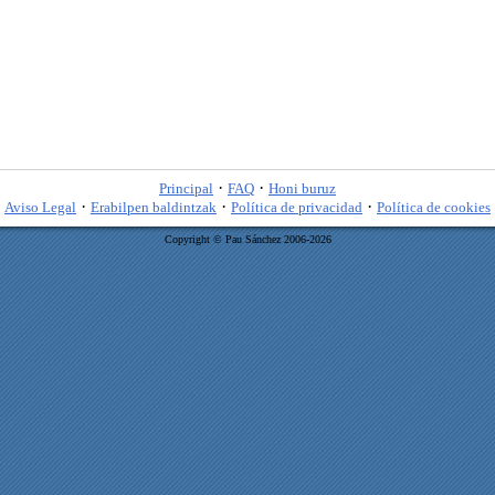
·
·
Principal
FAQ
Honi buruz
·
·
·
Aviso Legal
Erabilpen baldintzak
Política de privacidad
Política de cookies
Copyright © Pau Sánchez 2006-2026