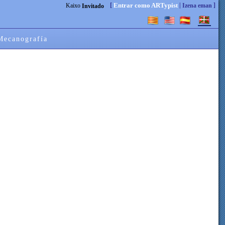
[
|
]
Entrar como ARTypist
Kaixo
Izena eman
Invitado
Mecanografía