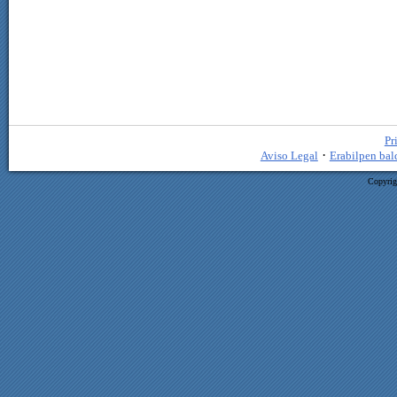
Pr
·
Aviso Legal
Erabilpen bal
Copyrig