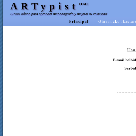
ARTypist
[TM]
El sitio idóneo para aprender mecanografía y mejorar tu velocidad
Principal
Oinarrizko ikastar
Usa
E-mail helbid
Sarbid