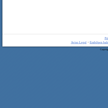
Pr
·
Aviso Legal
Erabilpen bal
Copyrig