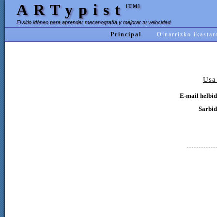
ARTypist
[TM]
El sitio idóneo para aprender mecanografía y mejorar tu velocidad
Principal
Oinarrizko ikastar
Usa
E-mail helbid
Sarbid