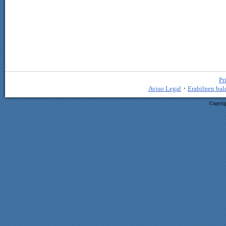
Pr
·
Aviso Legal
Erabilpen bal
Copyrig