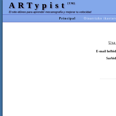
ARTypist
[TM]
El sitio idóneo para aprender mecanografía y mejorar tu velocidad
Principal
Oinarrizko ikastar
Usa
E-mail helbid
Sarbid