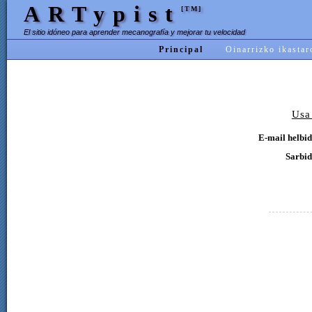
ARTypist
[TM]
El sitio idóneo para aprender mecanografía y mejorar tu velocidad
Principal
Oinarrizko ikastar
Usa
E-mail helbid
Sarbid