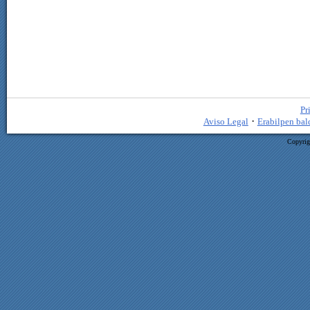
Pr
·
Aviso Legal
Erabilpen bal
Copyrig