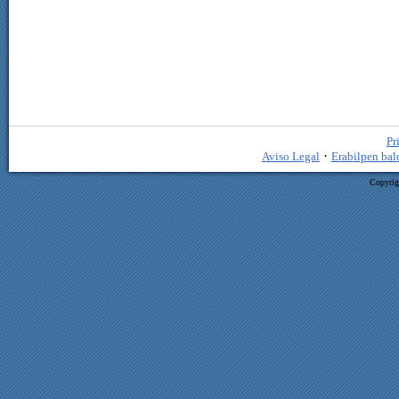
Pr
·
Aviso Legal
Erabilpen bal
Copyrig