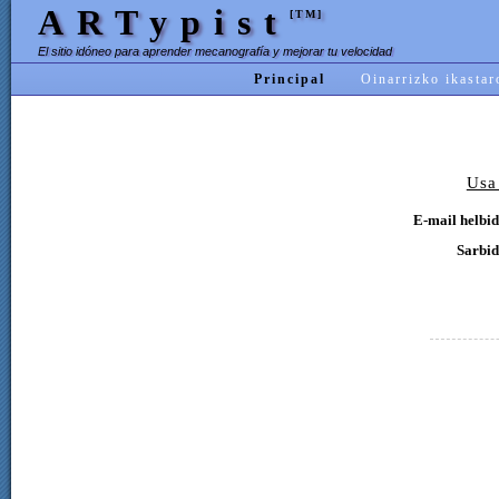
ARTypist
[TM]
El sitio idóneo para aprender mecanografía y mejorar tu velocidad
Principal
Oinarrizko ikastar
Usa
E-mail helbid
Sarbid