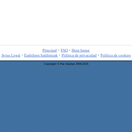
·
·
Principal
FAQ
Honi buruz
·
·
·
Aviso Legal
Erabilpen baldintzak
Política de privacidad
Política de cookies
Copyright © Pau Sánchez 2006-2026