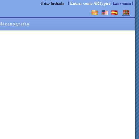
[
|
]
Entrar como ARTypist
Kaixo
Izena eman
Invitado
Mecanografía