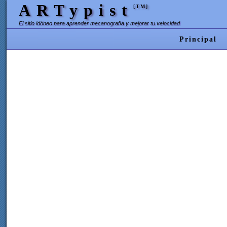
ARTypist
[TM]
El sitio idóneo para aprender mecanografía y mejorar tu velocidad
Principal