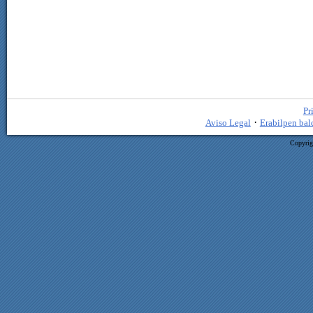
Pr
·
Aviso Legal
Erabilpen bal
Copyrig