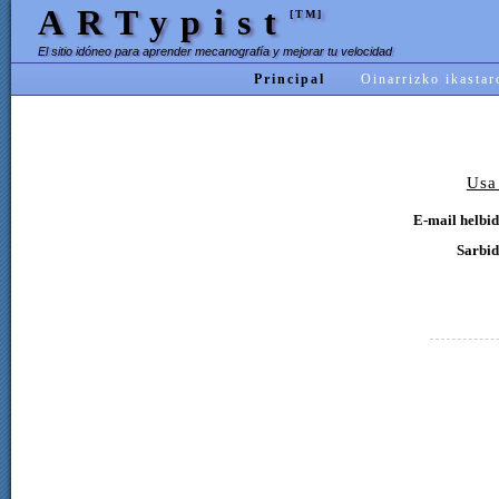
ARTypist
[TM]
El sitio idóneo para aprender mecanografía y mejorar tu velocidad
Principal
Oinarrizko ikastar
Usa
E-mail helbid
Sarbid