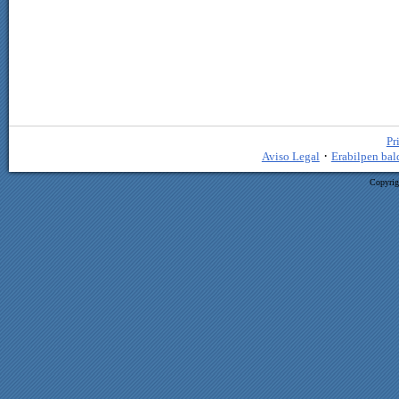
Pr
·
Aviso Legal
Erabilpen bal
Copyrig