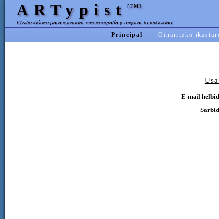
ARTypist
[TM]
El sitio idóneo para aprender mecanografía y mejorar tu velocidad
Principal
Oinarrizko ikastar
Usa
E-mail helbid
Sarbid