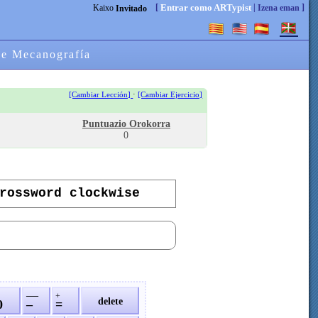
[
|
]
Entrar como ARTypist
Kaixo
Izena eman
Invitado
de Mecanografía
·
[Cambiar Lección]
[Cambiar Ejercicio]
Puntuazio Orokorra
0
rossword clockwise
—
+
delete
0
–
=