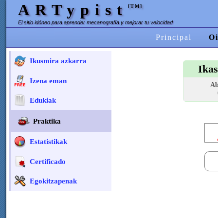
ARTypist
[TM]
El sitio idóneo para aprender mecanografía y mejorar tu velocidad
Principal
Oi
Ikusmira azkarra
Ikas
Izena eman
Ab
Edukiak
Praktika
Estatistikak
Certificado
Egokitzapenak