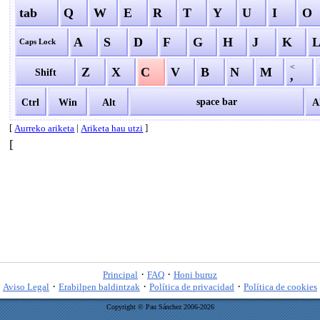
tab
Q
W
E
R
T
Y
U
I
O
A
S
D
F
G
H
J
K
Caps Lock
<
Z
X
C
V
B
N
M
Shift
,
space bar
Ctrl
Win
Alt
A
[
|
]
Aurreko ariketa
Ariketa hau utzi
[
·
·
Principal
FAQ
Honi buruz
·
·
·
Aviso Legal
Erabilpen baldintzak
Política de privacidad
Política de cookies
Copyright © Pau Sánchez 2006-2026