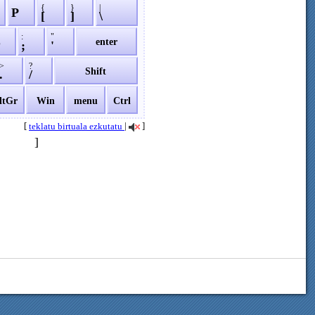
{
}
|
P
[
]
\
:
"
L
enter
;
'
>
?
Shift
.
/
ltGr
Win
menu
Ctrl
[
|
]
teklatu birtuala ezkutatu
]