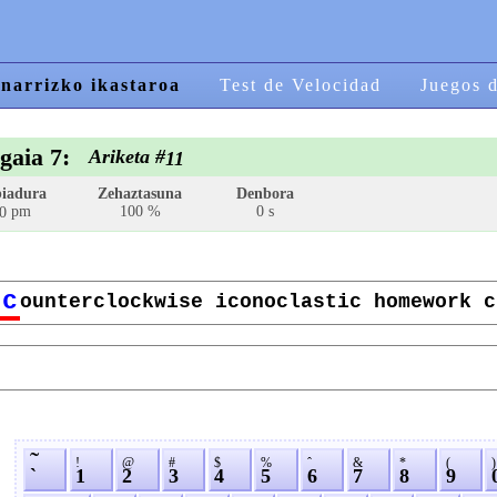
narrizko ikastaroa
Test de Velocidad
Juegos 
gaia 7:
Ariketa #
11
iadura
Zehaztasuna
Denbora
pm
100 %
0 s
0
c
ounterclockwise iconoclastic homework c
˜
!
@
#
$
%
ˆ
&
*
(
)
`
1
2
3
4
5
6
7
8
9