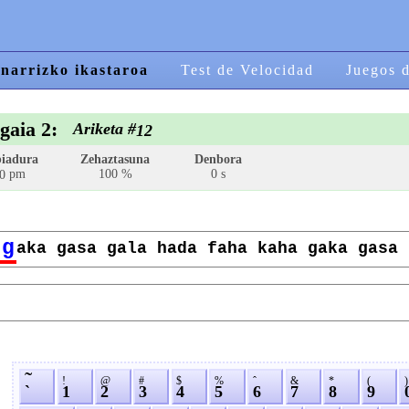
narrizko ikastaroa
Test de Velocidad
Juegos 
gaia 2:
Ariketa #
12
iadura
Zehaztasuna
Denbora
pm
100 %
0 s
0
g
aka gasa gala hada faha kaha gaka gasa 
˜
!
@
#
$
%
ˆ
&
*
(
)
`
1
2
3
4
5
6
7
8
9