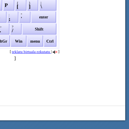
{
}
|
P
[
]
\
:
"
L
enter
;
'
>
?
Shift
.
/
ltGr
Win
menu
Ctrl
[
|
]
teklatu birtuala ezkutatu
]