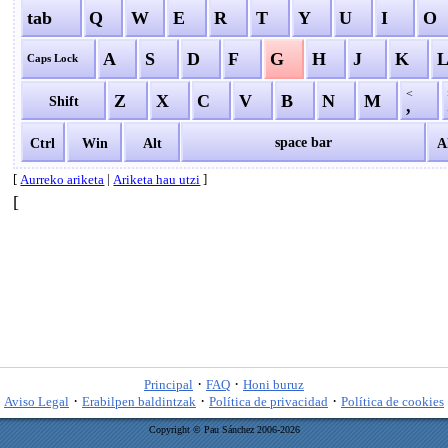
tab
Q
W
E
R
T
Y
U
I
O
A
S
D
F
G
H
J
K
Caps Lock
<
Z
X
C
V
B
N
M
Shift
,
space bar
Ctrl
Win
Alt
A
[
|
]
Aurreko ariketa
Ariketa hau utzi
[
·
·
Principal
FAQ
Honi buruz
·
·
·
Aviso Legal
Erabilpen baldintzak
Política de privacidad
Política de cookies
Copyright © Pau Sánchez 2006-2026