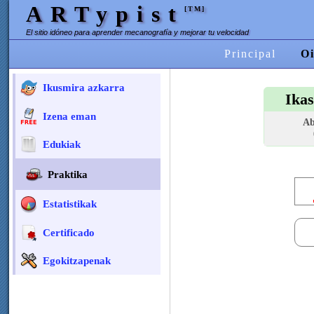
ARTypist
[TM]
El sitio idóneo para aprender mecanografía y mejorar tu velocidad
Principal
Oi
Ikusmira azkarra
Ikas
Izena eman
Ab
Edukiak
Praktika
Estatistikak
Certificado
Egokitzapenak