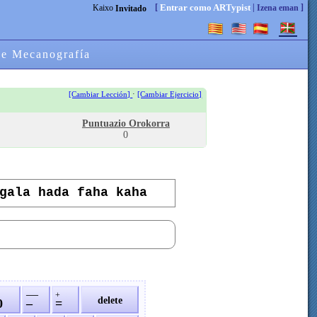
[
|
]
Entrar como ARTypist
Kaixo
Izena eman
Invitado
de Mecanografía
·
[Cambiar Lección]
[Cambiar Ejercicio]
Puntuazio Orokorra
0
gala hada faha kaha
—
+
delete
0
–
=