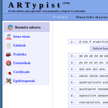
ARTypist
[TM]
El sitio idóneo para aprender mecanografía y mejorar tu velocidad
Principal
Oinarrizko ikastar
Ikusmira azkarra
Izena eman
1.-
eta P erabiltze
Q
Edukiak
Ariketa hone
Praktika
2.- qp pq qp pq qp pq
3.- pa pe pi po pu. p
Estatistikak
4.- qua que qui quo, 
Certificado
5.- equip equip equip
Egokitzapenak
6.- quadruplicate pip
7.- quintuplet newspa
8.- opposition opaque
9.- expropiation, qua