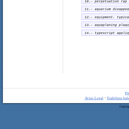
10.- perpetuation rap 
11.- aquarium disappea
12.- equipment. typica
13.- aquaplaning plaqu
14.- typescript appliq
Pr
·
Aviso Legal
Erabilpen bal
Copyrig