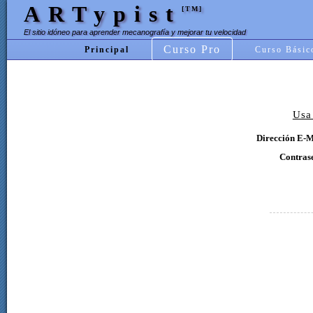
ARTypist
[TM]
El sitio idóneo para aprender mecanografía y mejorar tu velocidad
Curso Pro
Principal
Curso Básic
Usa
Dirección E-M
Contras