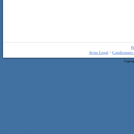
P
·
Aviso Legal
Condiciones 
Copyrig