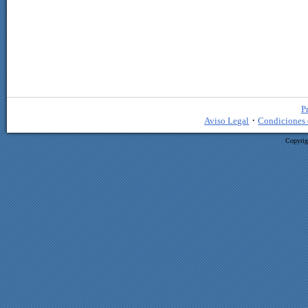
P
·
Aviso Legal
Condiciones 
Copyrig