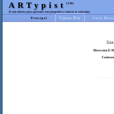
ARTypist
[TM]
El sitio idóneo para aprender mecanografía y mejorar tu velocidad
Curso Pro
Principal
Curso Básic
Usa
Dirección E-M
Contras