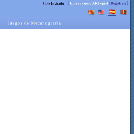
[
|
]
Entrar como ARTypist
Hola
Regístrate
Invitado
Juegos de Mecanografía