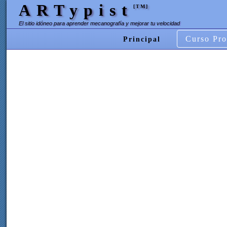
ARTypist
[TM]
El sitio idóneo para aprender mecanografía y mejorar tu velocidad
Curso Pro
Principal