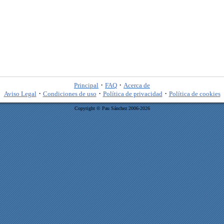
·
·
Principal
FAQ
Acerca de
·
·
·
Aviso Legal
Condiciones de uso
Política de privacidad
Política de cookies
Copyright © Pau Sánchez 2006-2026