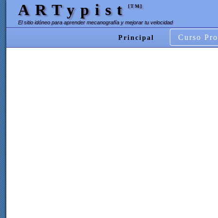
ARTypist
[TM]
El sitio idóneo para aprender mecanografía y mejorar tu velocidad
Curso Pro
Principal