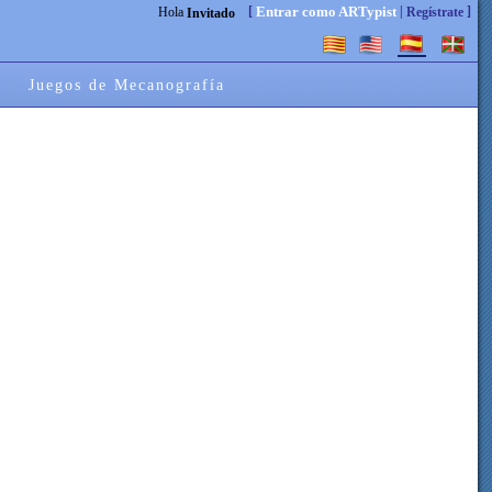
[
|
]
Entrar como ARTypist
Hola
Regístrate
Invitado
Juegos de Mecanografía