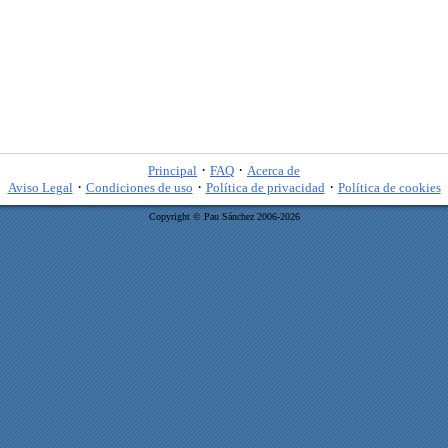
·
·
Principal
FAQ
Acerca de
·
·
·
Aviso Legal
Condiciones de uso
Política de privacidad
Política de cookies
Copyright © Pau Sánchez 2006-2026