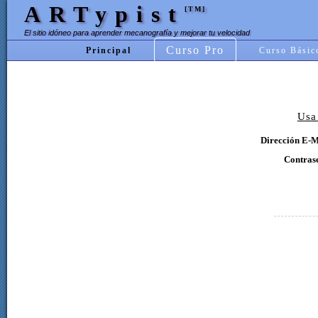
ARTypist
[TM]
El sitio idóneo para aprender mecanografía y mejorar tu velocidad
Curso Pro
Principal
Curso Básic
Usa
Dirección E-M
Contras