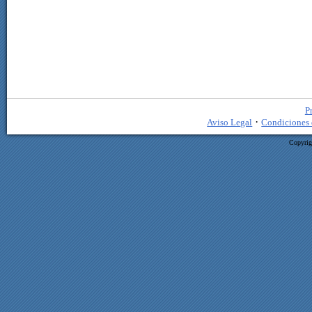
P
·
Aviso Legal
Condiciones 
Copyrig