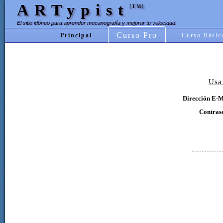
ARTypist
[TM]
El sitio idóneo para aprender mecanografía y mejorar tu velocidad
Curso Pro
Principal
Curso Básic
Usa
Dirección E-M
Contras