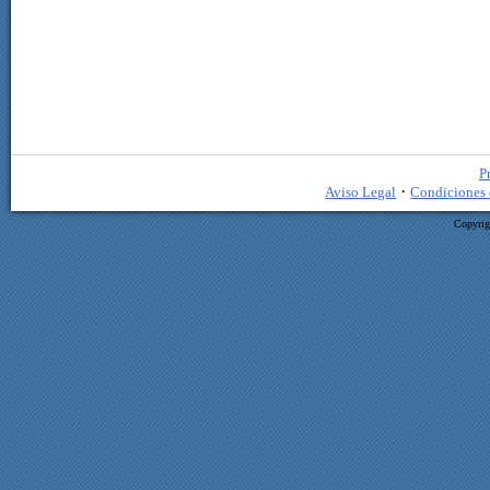
P
·
Aviso Legal
Condiciones 
Copyrig