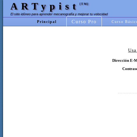
ARTypist
[TM]
El sitio idóneo para aprender mecanografía y mejorar tu velocidad
Curso Pro
Principal
Curso Básic
Usa
Dirección E-M
Contras