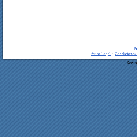
P
·
Aviso Legal
Condiciones 
Copyrig