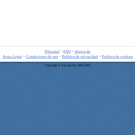
·
·
Principal
FAQ
Acerca de
·
·
·
Aviso Legal
Condiciones de uso
Política de privacidad
Política de cookies
Copyright © Pau Sánchez 2006-2026