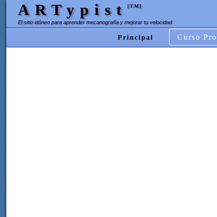
ARTypist
[TM]
El sitio idóneo para aprender mecanografía y mejorar tu velocidad
Curso Pro
Principal