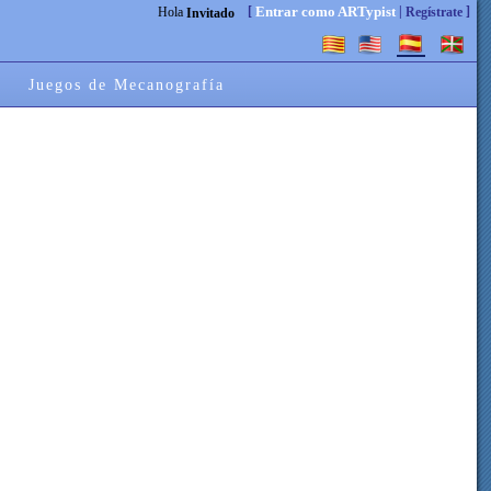
[
|
]
Entrar como ARTypist
Hola
Regístrate
Invitado
Juegos de Mecanografía