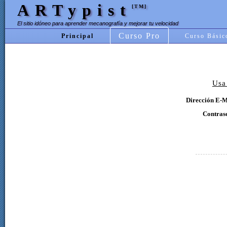
ARTypist
[TM]
El sitio idóneo para aprender mecanografía y mejorar tu velocidad
Curso Pro
Principal
Curso Básic
Usa
Dirección E-M
Contras