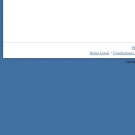
P
·
Aviso Legal
Condiciones 
Copyrig