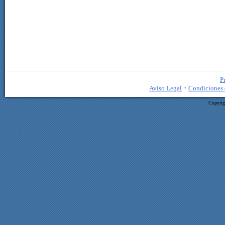
P
·
Aviso Legal
Condiciones 
Copyrig