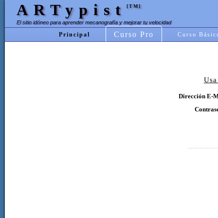
ARTypist
[TM]
El sitio idóneo para aprender mecanografía y mejorar tu velocidad
Curso Pro
Principal
Curso Básic
Usa
Dirección E-M
Contras