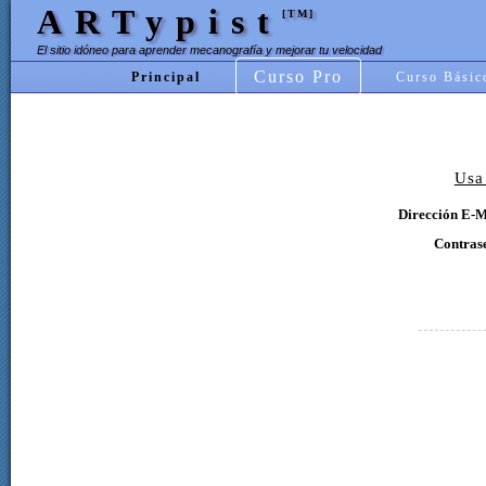
ARTypist
[TM]
El sitio idóneo para aprender mecanografía y mejorar tu velocidad
Curso Pro
Principal
Curso Básic
Usa
Dirección E-M
Contras