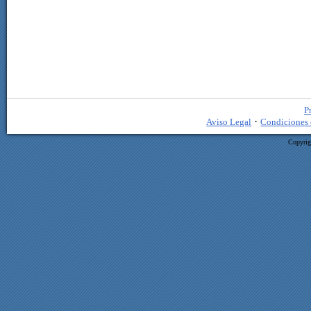
P
·
Aviso Legal
Condiciones 
Copyrig