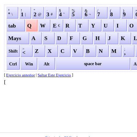
ª
!
"
·
$
%
&
/
(
)
º
1
2
3
4
5
6
7
8
9
\
|
@
#
˜
¬
tab
Q
W
E
R
T
Y
U
I
O
€
Mays
A
S
D
F
G
H
J
K
>
;
Z
X
C
V
B
N
M
Shift
<
,
space bar
Ctrl
Win
Alt
A
[
|
]
Ejercicio anterior
Saltar Este Ejercicio
[