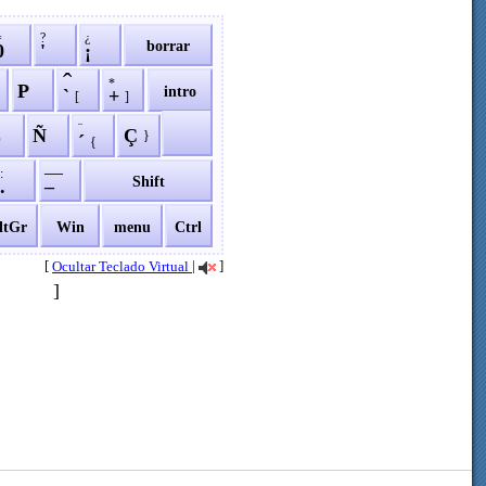
=
?
¿
borrar
0
'
¡
ˆ
*
P
intro
`
+
[
]
¨
L
Ñ
Ç
}
´
{
—
:
Shift
.
–
ltGr
Win
menu
Ctrl
[
|
]
Ocultar Teclado Virtual
]