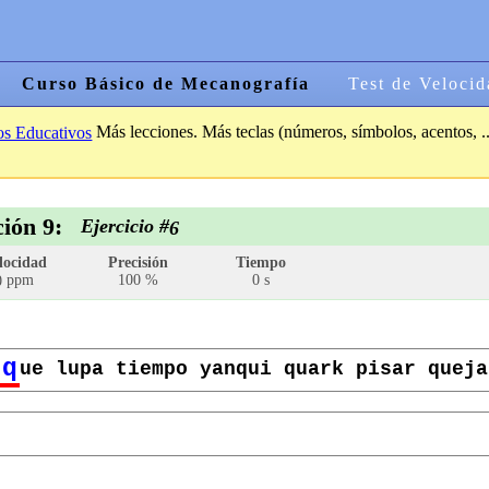
Curso Básico de Mecanografía
Test de Velocid
Más lecciones. Más teclas (números, símbolos, acentos, ..
os Educativos
ción 9:
Ejercicio #
6
locidad
Precisión
Tiempo
ppm
100 %
0 s
0
q
ue lupa tiempo yanqui quark pisar queja