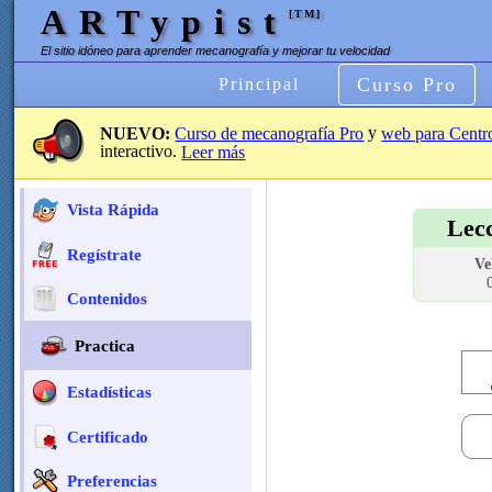
ARTypist
[TM]
El sitio idóneo para aprender mecanografía y mejorar tu velocidad
Curso Pro
Principal
y
NUEVO:
Curso de mecanografía Pro
web para Centr
interactivo.
Leer más
Vista Rápida
Lec
Regístrate
Ve
Contenidos
Practica
Estadísticas
Certificado
Preferencias