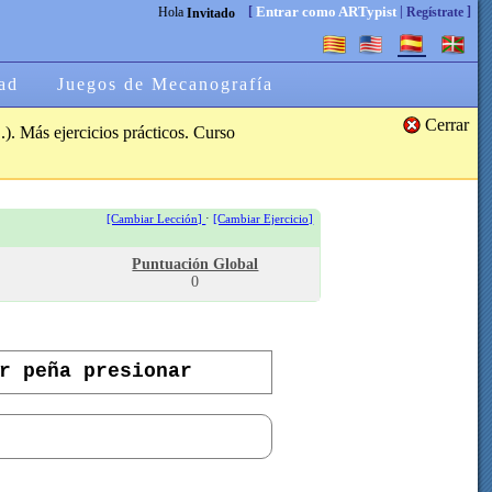
[
|
]
Entrar como ARTypist
Hola
Regístrate
Invitado
ad
Juegos de Mecanografía
Cerrar
.). Más ejercicios prácticos. Curso
·
[Cambiar Lección]
[Cambiar Ejercicio]
Puntuación Global
0
r peña presionar